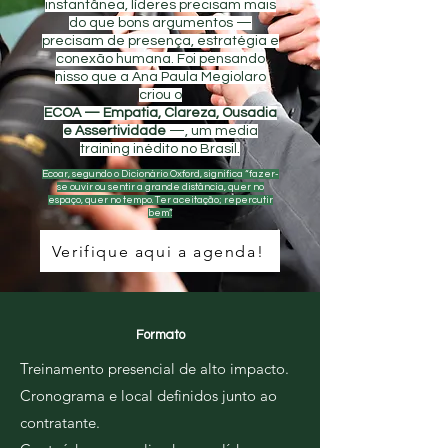
instantânea, líderes precisam mais
do que bons argumentos —
precisam de presença, estratégia e
conexão humana. Foi pensando
nisso que a Ana Paula Megiolaro
criou o
ECOA — Empatia, Clareza, Ousadia
e Assertividade
—, um media
training inédito no Brasil.
Ecoar, segundo o Dicionário Oxford, significa “fazer-
se ouvir ou sentir a grande distância, quer no
espaço, quer no tempo. Ter aceitação; repercutir
bem”.
Verifique aqui a agenda!
Formato
Treinamento presencial de alto impacto.
Cronograma e local definidos junto ao
contratante.